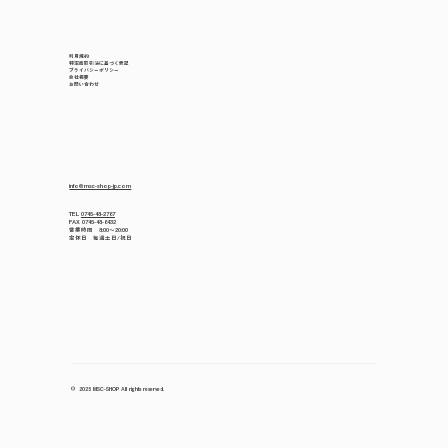
利用規約
特定商取引法に基づく表記
プライバシーポリシー
会社概要
​お問い合わせ
info@msc-shop-jp.com
TEL
0745-48-2767
FAX 0745-48-6432
営業時間 8:00～20:00
定休日 毎週土日/祝日
© 2025 MSC-SHOP All rights reserved.